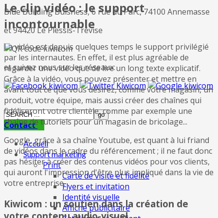
Le clip vidéo : le support
Blue Building Buisness, 6 rue du Parc, 74100 Annemasse
incontournable
et 94420 Le Plessis-Trévise
La vidéo est depuis quelques temps le support privilégié
par les internautes. En effet, il est plus agréable de
et suivez nous sur les réseaux:
regarder une vidéo que de lire un long texte explicatif.
Grâce à la vidéo, vous pouvez présenter et mettre en
avant tout ce que vous désirez, comme votre magasin, un
produit, votre équipe, mais aussi créer des chaînes qui
fidéliseront votre clientèle, comme par exemple une
chaîne de tutoriels pour un magasin de bricolage...
Contact
Google, grâce à sa chaîne Youtube, est quant à lui friand
Accueil
de vidéos dans le cadre du référencement ; il ne faut donc
Support marketing
pas hésiter à créer des contenus vidéos pour vos clients,
Print
qui auront l'impression d'être plus impliqué dans la vie de
Carte de visite et fidélité
votre entreprise.
Flyers et invitation
Identité visuelle
Kiwicom : un soutien dans la création de
Affiche publicitaire
votre contenu audio-visuel.